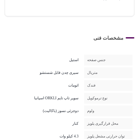
مشخصات فنی
جنس صفحه
استیل
متریال
سپری چدن قابل شستشو
فندک
اتومات
نوع ترموکوپل
سوپر تاپ تایم ORKLI اسپانیا
ولوم
دوجزئی نسوز (باکالیت)
محل قرارگیری پلوپز
کنار
توان حرارتی مشعل پلوپز
4.3 کیلو وات