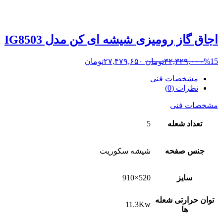
اجاق گاز رومیزی شیشه ای کن مدل IG8503
%15
۳۲,۳۲۹,۰۰۰
تومان
۲۷,۴۷۹,۶۵۰
تومان
مشخصات فنی
نظرات (0)
مشخصات فنی
تعداد شعله
5
جنس صفحه
شیشه سکوریت
سایز
520×910
توان حرارتی شعله
11.3Kw
ها