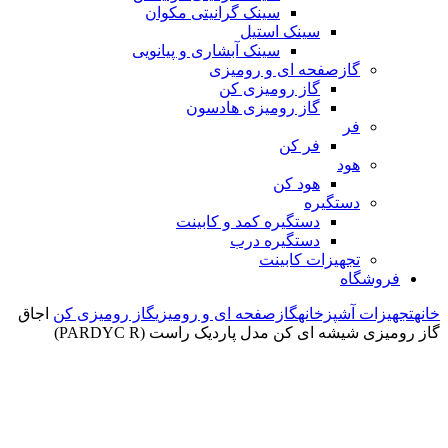
سینک گرانیتی مکوان
سینک استیل
سینک آبشاری و پیانویی
گازصفحه ای و رومیزی
گاز رومیزی کن
گاز رومیزی هادسون
فر
فر کن
هود
هود کن
دستگیره
دستگیره کمد و کابینت
دستگیره درب
تجهیزات کابینت
فروشگاه
خانه
تجهیزات آشپزخانه
گازصفحه ای و رومیزی
گاز رومیزی کن
اجاق
گاز رومیزی شیشه ای کن مدل پاردیک راست (PARDYC R)