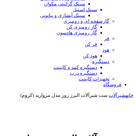
سینک گرانیتی مکوان
سینک استیل
سینک آبشاری و پیانویی
گازصفحه ای و رومیزی
گاز رومیزی کن
گاز رومیزی هادسون
فر
فر کن
هود
هود کن
دستگیره
دستگیره کمد و کابینت
دستگیره درب
تجهیزات کابینت
فروشگاه
خانه
شیرآلات
ست شیرآلات البرز روز مدل مروارید (کروم)