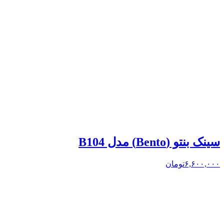
سینک بنتو (Bento) مدل B104
۶,۶۰۰,۰۰۰
تومان