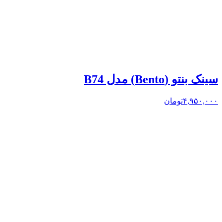
سینک بنتو (Bento) مدل B74
۴,۹۵۰,۰۰۰
تومان