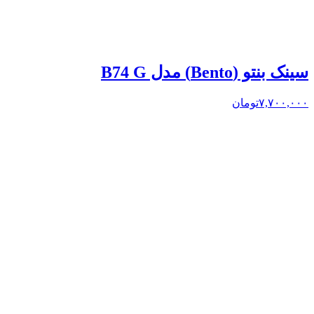
سینک بنتو (Bento) مدل B74 G
۷,۷۰۰,۰۰۰
تومان