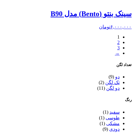
سینک بنتو (Bento) مدل B90
۶,۰۰۰,۰۰۰
تومان
1
2
3
→
تعداد لگن
دو
(9)
تک لگن
(2)
دو لگن
(11)
رنگ
سفید
(1)
طوسی
(1)
مشکی
(1)
دودی
(9)