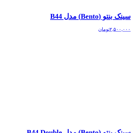
سینک بنتو (Bento) مدل B44
۲,۵۰۰,۰۰۰
تومان
سینک بنتو (Bento) مدل B44 Double